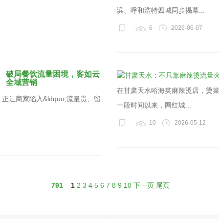
滨、呼和浩特四城同步揭幕...
6
2026-06-07
破局餐饮流量困境，客如云
全域营销
在甘肃天水哈海英麻辣烫店，烫菜
让商家陷入&ldquo;流量贵、留
一段时间以来，网红城...
10
2026-05-12
791
1
2
3
4
5
6
7
8
9
10
下一页
尾页