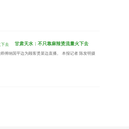
甘肃天水：不只靠麻辣烫流量火下去
师傅纳国平边为顾客烫菜边直播。 本报记者 陈发明摄